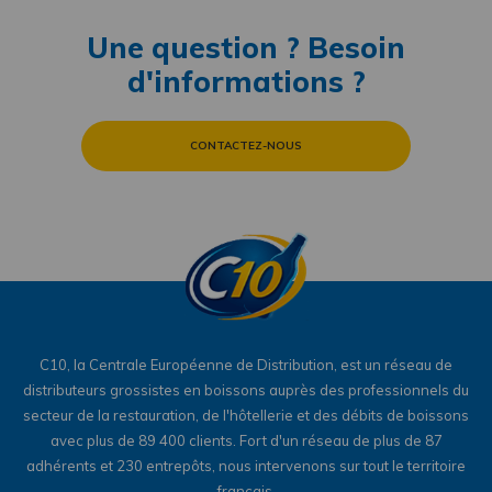
Une question ? Besoin
d'informations ?
CONTACTEZ-NOUS
C10, la Centrale Européenne de Distribution, est un réseau de
distributeurs grossistes en boissons auprès des professionnels du
secteur de la restauration, de l'hôtellerie et des débits de boissons
avec plus de 89 400 clients. Fort d'un réseau de plus de 87
adhérents et 230 entrepôts, nous intervenons sur tout le territoire
français.