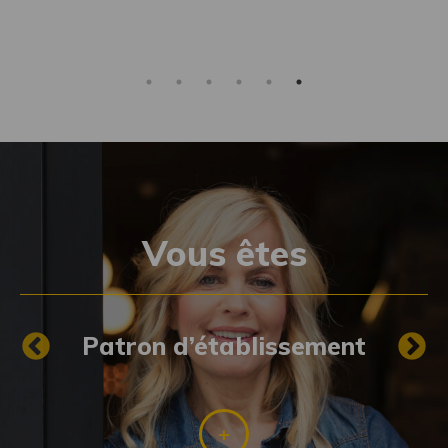
Vous êtes
Patron d’établissement
 au
ré