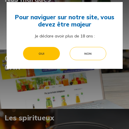
Pour naviguer sur notre site, vous
devez être majeur
Je déclare avoir plus de 18 ans :
OUI
NON
C10 Ads – la régie publicitaire du
CHR
Les spiritueux