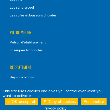
Les sans-alcool
Les cafés et boissons chaudes
VOTRE MÉTIER
Patron d’établissement
Enseignes Nationales
RECRUTEMENT
Rejoignez-nous
This site uses cookies and gives you control over what you
CONTACT
want to activate
OK, accept all
Deny all cookies
Personalize
Contactez-nous
Privacy policy